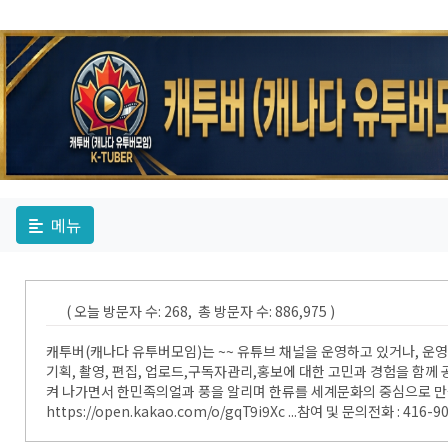
메뉴
( 오늘 방문자 수: 268, 총 방문자 수: 886,975 )
캐투버(캐나다 유투버모임)는 ~~ 유튜브 채널을 운영하고 있거나, 운
기획, 촬영, 편집, 업로드,구독자관리,홍보에 대한 고민과 경험을 함
켜 나가면서 한민족의얼과 풍을 알리며 한류를 세계문화의 중심으로 만들
https://open.kakao.com/o/gqT9i9Xc ...참여 및 문의전화 : 416-9