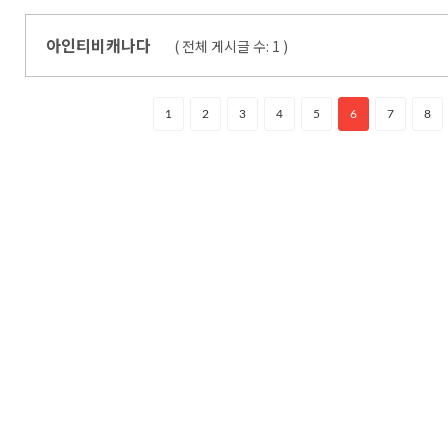
아인티비캐나다
( 전체 게시글 수:
1
)
1
2
3
4
5
6
7
8