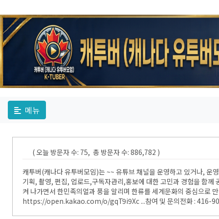
메뉴
( 오늘 방문자 수: 75, 총 방문자 수: 886,782 )
캐투버(캐나다 유투버모임)는 ~~ 유튜브 채널을 운영하고 있거나, 운
기획, 촬영, 편집, 업로드,구독자관리,홍보에 대한 고민과 경험을 함
켜 나가면서 한민족의얼과 풍을 알리며 한류를 세계문화의 중심으로 만들
https://open.kakao.com/o/gqT9i9Xc ...참여 및 문의전화 : 416-9