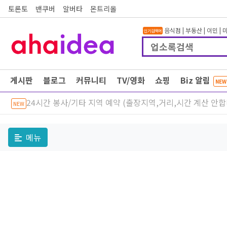
토론토
밴쿠버
알버타
몬트리올
음식점
|
부동산
|
이민
|
인기검색어
게시판
블로그
커뮤니티
TV/영화
쇼핑
Biz 알림
NEW
24시간 봉사/기타 지역 예약 (출장지역,거리,시간 계산 안
NEW
메뉴