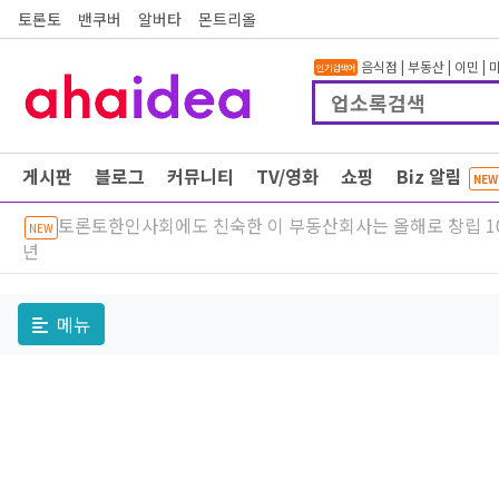
토론토
밴쿠버
알버타
몬트리올
음식점
|
부동산
|
이민
|
인기검색어
게시판
블로그
커뮤니티
TV/영화
쇼핑
Biz 알림
NEW
토론토한인사회에도 친숙한 이 부동산회사는 올해로 창립 1
NEW
년
메뉴