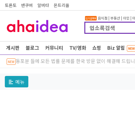
토론토
밴쿠버
알버타
몬트리올
음식점
|
부동산
|
이민
|
인기검색어
게시판
블로그
커뮤니티
TV/영화
쇼핑
Biz 알림
NEW
동포분 들에 모든 법률 문제를 한국 방문 없이 해결해 드립
NEW
메뉴