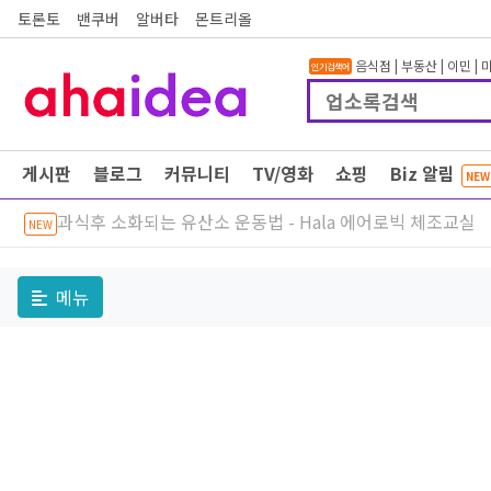
토론토
밴쿠버
알버타
몬트리올
음식점
|
부동산
|
이민
|
인기검색어
게시판
블로그
커뮤니티
TV/영화
쇼핑
Biz 알림
NEW
과식후 소화되는 유산소 운동법 - Hala 에어로빅 체조교실
NEW
메뉴