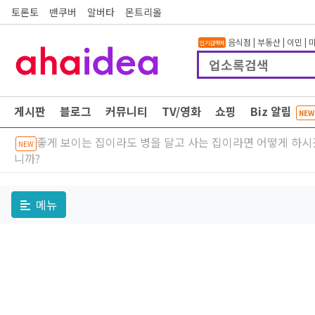
토론토
밴쿠버
알버타
몬트리올
음식점
|
부동산
|
이민
|
인기검색어
게시판
블로그
커뮤니티
TV/영화
쇼핑
Biz 알림
NEW
좋게 보이는 집이라도 병을 달고 사는 집이라면 어떻게 하
NEW
니까?
메뉴