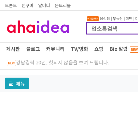
토론토
밴쿠버
알버타
몬트리올
음식점
|
부동산
|
이민
|
인기검색어
게시판
블로그
커뮤니티
TV/영화
쇼핑
Biz 알림
NEW
강남경력 20년, 헛되지 않음을 보여 드립니다.
NEW
메뉴