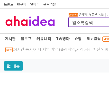
토론토
밴쿠버
알버타
몬트리올
음식점
|
부동산
|
이민
|
인기검색어
게시판
블로그
커뮤니티
TV/영화
쇼핑
Biz 알림
NEW
24시간 봉사/기타 지역 예약 (출장지역,거리,시간 계산 안
NEW
메뉴