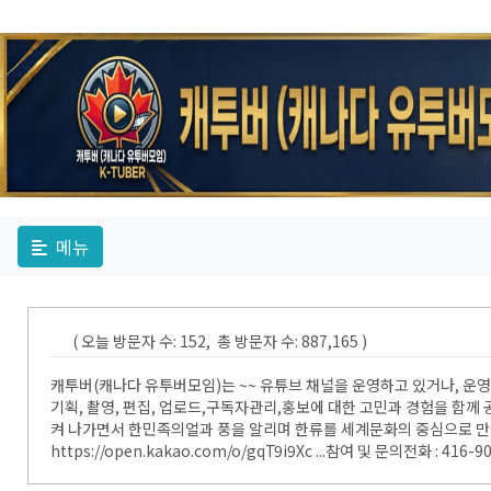
메뉴
( 오늘 방문자 수: 152, 총 방문자 수: 887,165 )
캐투버(캐나다 유투버모임)는 ~~ 유튜브 채널을 운영하고 있거나, 운
기획, 촬영, 편집, 업로드,구독자관리,홍보에 대한 고민과 경험을 함
켜 나가면서 한민족의얼과 풍을 알리며 한류를 세계문화의 중심으로 만들
https://open.kakao.com/o/gqT9i9Xc ...참여 및 문의전화 : 416-9