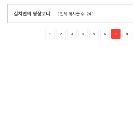
김치맨의 영상코너
( 전체 게시글 수:
24
)
1
2
3
4
5
6
7
8